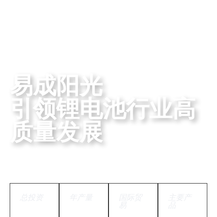
高标准创造高价值
易成阳光
引领锂电池行业高
质量发展
总投资
年产量
国际贸
主要产
超14
3.6亿
易
品
56个
18650
亿人民
支