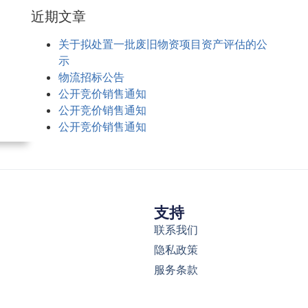
近期文章
关于拟处置一批废旧物资项目资产评估的公
示
物流招标公告
公开竞价销售通知
公开竞价销售通知
公开竞价销售通知
支持
联系我们
隐私政策
服务条款
网站地图