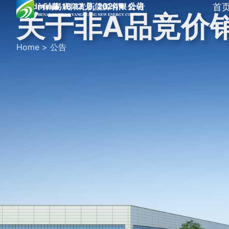
首
Admin
18 12 月, 2024
公告
关于非A品竞价
Home
>
公告