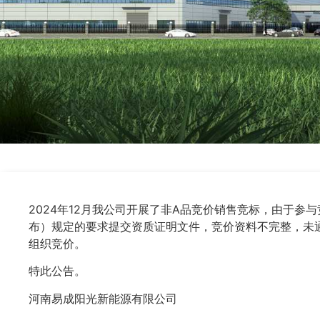
2024年12月我公司开展了非A品竞价销售竞标，由于参与
布）规定的要求提交资质证明文件，竞价资料不完整，未
组织竞价。
特此公告。
河南易成阳光新能源有限公司