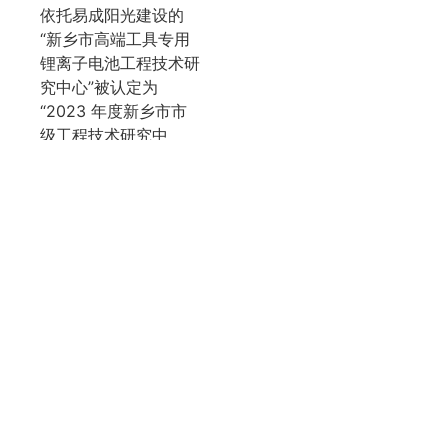
依托易成阳光建设的
“新乡市高端工具专用
锂离子电池工程技术研
究中心”被认定为
“2023 年度新乡市市
级工程技术研究中
心”。
2023 年 10 月 23 日，
新乡市长魏建平带领市
直相关部门负责人到凤
泉区调研先进制造业产
业链群培育工作，其中
包括河南易成阳光新能
源有限公司。
2023 年 11 月