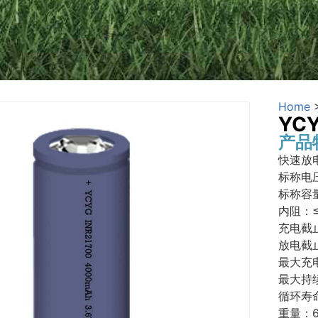
Home
YCY
产品
快速放
标称电压
标称容量
内阻：≤
充电截止
放电截止
最大充
最大持
循环寿命
重量：6